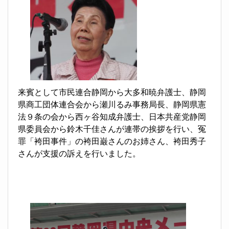
来賓として市民連合静岡から大多和暁弁護士、静岡
県商工団体連合会から瀬川るみ事務局長、静岡県憲
法９条の会から西ヶ谷知成弁護士、日本共産党静岡
県委員会から鈴木千佳さんが連帯の挨拶を行い、冤
罪「袴田事件」の袴田巌さんのお姉さん、袴田秀子
さんが支援の訴えを行いました。